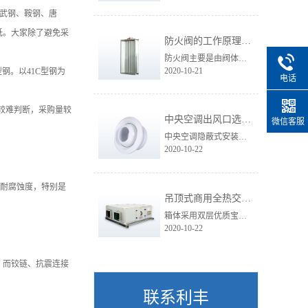
、武钢、鞍钢、唐
低。大家除了避免采
防火阀的工作原理是怎样的，有何分类和特点呢？
防火阀主要是由阀体和执行机构组成，阀体由壳体、法兰、叶片及叶片联动机构等组成，执行机构由外壳、叶片调节机构、离合器、温度熔断器等组成
2020-10-21
型钢。以41C型钢为
电话
较难判断，采购量较
中央空调出风口选择技巧
微信客服
中央空调隐蔽式安装，管道和室内机隐藏在吊顶中，室内只留出风口，不仅符合人们对于室内装修风格的美观及统一要求，更能让置身其中的人享受到舒适的温度。
2020-10-22
的耐腐蚀度，特别是
吊顶式商用全热交换新风换气机
箱体采用双层优质宝钢镀锌板，内聚氨酯发泡，铝合金框架，槽钢底座,外贴付保护膜，防止运输碰撞;
2020-10-22
。而铰链、抗震连接
联系利丰