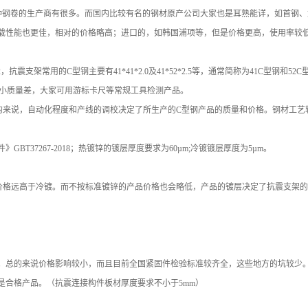
这种钢卷的生产商有很多。而国内比较有名的钢材原产公司大家也是耳熟能详，如首钢
载性能也更佳，相对的价格略高；进口的，如韩国浦项等，但是价格更高，使用率较
支架常用的C型钢主要有41*41*2.0及41*52*2.5等，通常简称为41C型钢和52C
品厚度小质量差，大家可用游标卡尺等常规工具检测产品。
的来说，自动化程度和产线的调校决定了所生产的C型钢产品的质量和价格。钢材工艺
37267-2018；热镀锌的镀层厚度要求为60µm;冷镀镀层厚度为5µm。
价格远高于冷镀。而不按标准镀锌的产品价格也会略低，产品的镀层决定了抗震支架
。总的来说价格影响较小，而且目前全国紧固件检验标准较齐全，这些地方的坑较少
是合格产品。（抗震连接构件板材厚度要求不小于5mm）