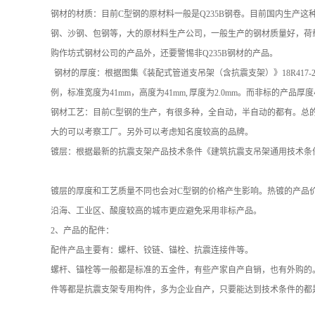
钢材的材质：目前C型钢的原材料一般是Q235B钢卷。目前国内生产
钢、沙钢、包钢等，大的原材料生产公司，一般生产的钢材质量好，荷
购作坊式钢材公司的产品外，还要警惕非Q235B钢材的产品。
钢材的厚度：根据图集《装配式管道支吊架（含抗震支架）》18R417-2，抗震
例，标准宽度为41mm，高度为41mm, 厚度为2.0mm。而非标的产
钢材工艺：目前C型钢的生产，有很多种，全自动，半自动的都有。总
大的可以考察工厂。另外可以考虑知名度较高的品牌。
镀层：根据最新的抗震支架产品技术条件《建筑抗震支吊架通用技术条件》GBT
镀层的厚度和工艺质量不同也会对C型钢的价格产生影响。热镀的产品
沿海、工业区、酸度较高的城市更应避免采用非标产品。
2、产品的配件：
配件产品主要有：螺杆、铰链、锚栓、抗震连接件等。
螺杆、锚栓等一般都是标准的五金件，有些产家自产自销，也有外购的
件等都是抗震支架专用构件，多为企业自产，只要能达到技术条件的都